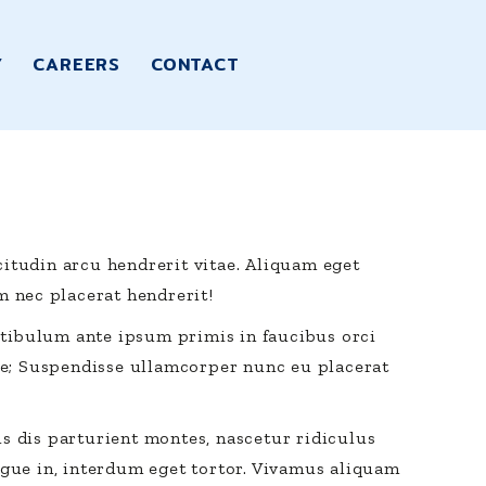
Y
CAREERS
CONTACT
icitudin arcu hendrerit vitae. Aliquam eget
m nec placerat hendrerit!
estibulum ante ipsum primis in faucibus orci
ae; Suspendisse ullamcorper nunc eu placerat
s dis parturient montes, nascetur ridiculus
ngue in, interdum eget tortor. Vivamus aliquam