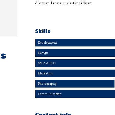
dictum lacus quis tincidunt.
Skills
Development
ds
Design
SMM & SEO
Marketing
Photography
Communication
Contact info