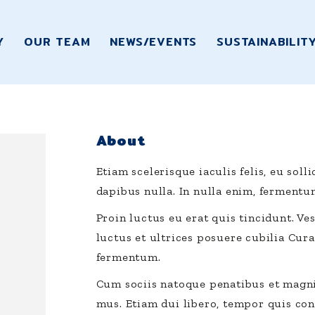
Y
OUR TEAM
NEWS/EVENTS
SUSTAINABILIT
About
Etiam scelerisque iaculis felis, eu soll
dapibus nulla. In nulla enim, fermentu
Proin luctus eu erat quis tincidunt. V
luctus et ultrices posuere cubilia Cur
fermentum.
Cum sociis natoque penatibus et magni
mus. Etiam dui libero, tempor quis co